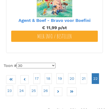
Agent & Boef - Bravo voor Boefini
€ 11,99
p/st
MEER INFO / BESTELLEN
Toon #
17
18
19
20
21
22
23
24
25
26