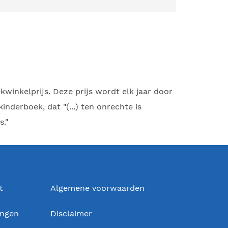
winkelprijs. Deze prijs wordt elk jaar door
derboek, dat "(...) ten onrechte is
s."
t
Algemene voorwaarden
ingen
Disclaimer