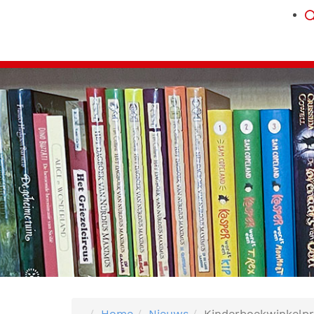
Home
Nieuws
Kinderboekwinkelpri