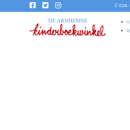
026-
H
W