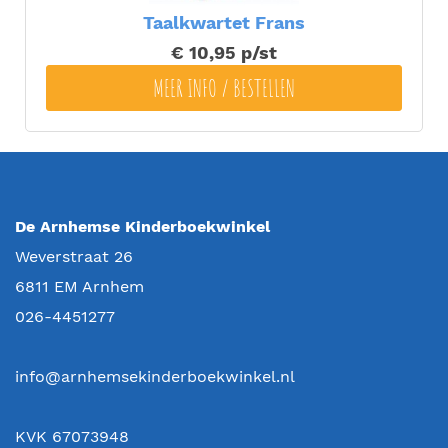
Taalkwartet Frans
€ 10,95
p/st
MEER INFO / BESTELLEN
De Arnhemse Kinderboekwinkel
Weverstraat 26
6811 EM
Arnhem
026-4451277
info@arnhemsekinderboekwinkel.nl
KVK 67073948