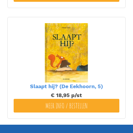
Slaapt hij? (De Eekhoorn, 5)
€ 18,95
p/st
MEER INFO / BESTELLEN