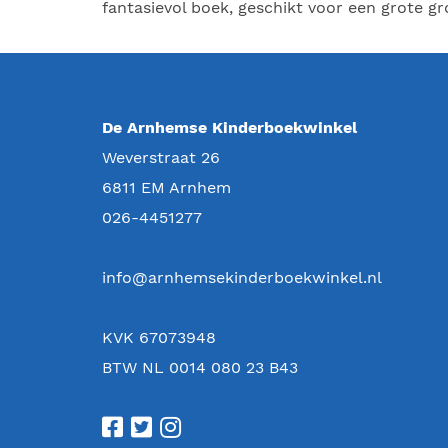
fantasievol boek, geschikt voor een grote gr
De Arnhemse Kinderboekwinkel
Weverstraat 26
6811 EM
Arnhem
026-4451277
info@arnhemsekinderboekwinkel.nl
KVK 67073948
BTW NL 0014 080 23 B43