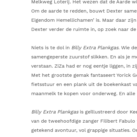
Melkweg Loterij. Het wezen dat de Aarde wi
Om de aarde te redden, bouwt Dexter samen
Eigendom Hemellichamen’ is. Maar daar zij
Dexter verder de ruimte in, op zoek naar de
Niets is te dol in
Billy Extra Plankgas
. Wie d
samengeperste zuurstof slikken. En als je 
verstaan. ZiZa had er nog eentje liggen, in z
Met het grootste gemak fantaseert Yorick Gol
fietsstuur en een plank uit de boekenkast 
maanmelk te kopen voor onderweg. En alle avo
Billy Extra Plankgas
is geïllustreerd door Ke
van de tweehoofdige zanger Filibert Fabulo t
getekend avontuur, vol grappige situaties. 