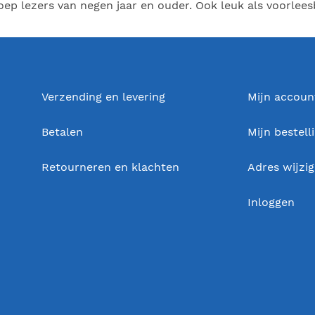
oep lezers van negen jaar en ouder. Ook leuk als voorlees
Verzending en levering
Mijn accoun
Betalen
Mijn bestell
Retourneren en klachten
Adres wijzi
Inloggen