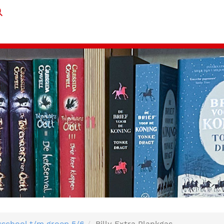
sschool t/m groep 5/6
Billy Extra Plankgas