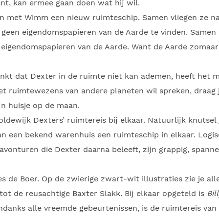
nt, kan ermee gaan doen wat hij wil.
 met Wimm een nieuw ruimteschip. Samen vliegen ze naar
n geen eigendomspapieren van de Aarde te vinden. Same
 eigendomspapieren van de Aarde. Want de Aarde zomaar v
enkt dat Dexter in de ruimte niet kan ademen, heeft het m
met ruimtewezens van andere planeten wil spreken, draag 
ijn huisje op de maan.
dewijk Dexters’ ruimtereis bij elkaar. Natuurlijk knutsel
van een bekend warenhuis een ruimteschip in elkaar. Logi
nturen die Dexter daarna beleeft, zijn grappig, spannend,
es de Boer. Op de zwierige zwart-wit illustraties zie je
ot de reusachtige Baxter Slakk. Bij elkaar opgeteld is
Bil
Ondanks alle vreemde gebeurtenissen, is de ruimtereis va