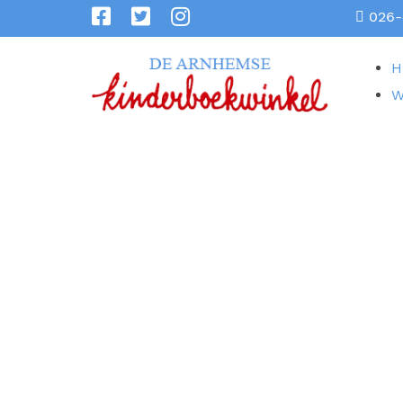
026-
H
W