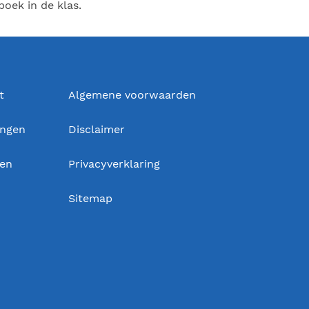
boek in de klas.
t
Algemene voorwaarden
ingen
Disclaimer
gen
Privacyverklaring
Sitemap