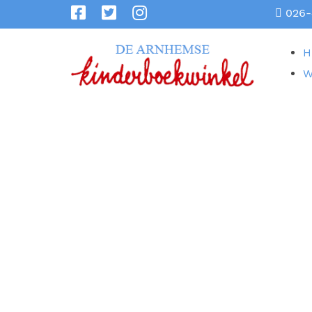
026-
H
W