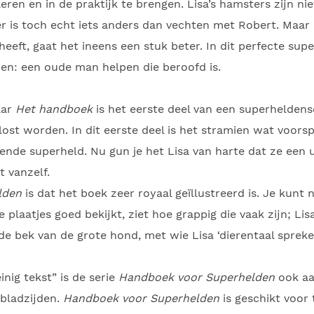
ren en in de praktijk te brengen. Lisa’s hamsters zijn nie
er is toch echt iets anders dan vechten met Robert. Maa
eeft, gaat het ineens een stuk beter. In dit perfecte supe
en: een oude man helpen die beroofd is.
aar
Het handboek
is het eerste deel van een superheldense
lost worden. In dit eerste deel is het stramien wat voor
zende superheld. Nu gun je het Lisa van harte dat ze een 
t vanzelf.
lden
is dat het boek zeer royaal geïllustreerd is. Je kunt
 de plaatjes goed bekijkt, ziet hoe grappig die vaak zijn; L
 de bek van de grote hond, met wie Lisa ‘dierentaal spreke
inig tekst” is de serie
Handboek voor Superhelden
ook aan
bladzijden.
Handboek voor Superhelden
is geschikt voor