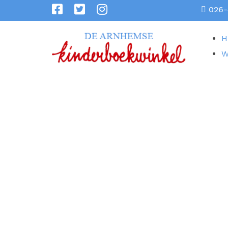
026-
H
W