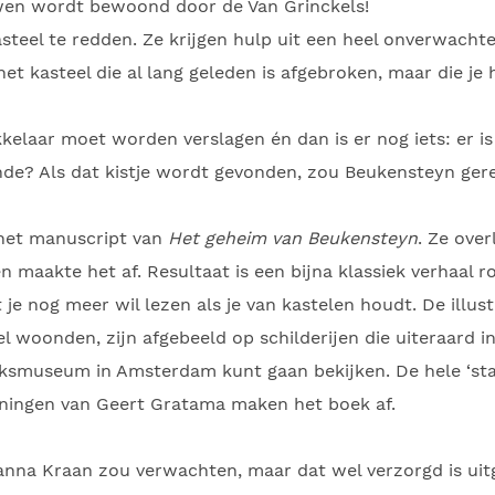
euwen wordt bewoond door de Van Grinckels!
teel te redden. Ze krijgen hulp uit een heel onverwacht
t kasteel die al lang geleden is afgebroken, maar die je h
kkelaar moet worden verslagen én dan is er nog iets: er is
gende? Als dat kistje wordt gevonden, zou Beukensteyn ger
het manuscript van
Het geheim van Beukensteyn
. Ze ove
 maakte het af. Resultaat is een bijna klassiek verhaal r
je nog meer wil lezen als je van kastelen houdt. De illustr
eel woonden, zijn afgebeeld op schilderijen die uiteraard 
 Rijksmuseum in Amsterdam kunt gaan bekijken. De hele ‘s
eningen van Geert Gratama maken het boek af.
Hanna Kraan zou verwachten, maar dat wel verzorgd is uit