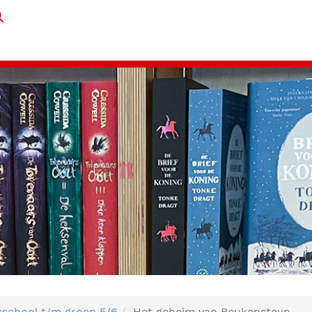
sschool t/m groep 5/6
Het geheim van Beukensteyn