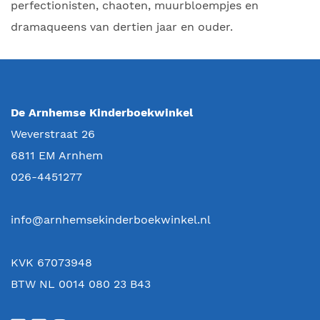
perfectionisten, chaoten, muurbloempjes en
dramaqueens van dertien jaar en ouder.
De Arnhemse Kinderboekwinkel
Weverstraat 26
6811 EM
Arnhem
026-4451277
info@arnhemsekinderboekwinkel.nl
KVK 67073948
BTW NL 0014 080 23 B43