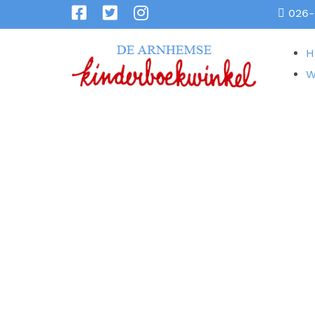
026-
H
W