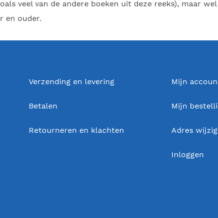
(zoals veel van de andere boeken uit deze reeks), maar we
ar en ouder.
Verzending en levering
Mijn accoun
Betalen
Mijn bestell
Retourneren en klachten
Adres wijzi
Inloggen