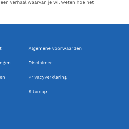
l een verhaal waarvan je wil weten hoe het
t
Algemene voorwaarden
ingen
Disclaimer
gen
Privacyverklaring
Sitemap