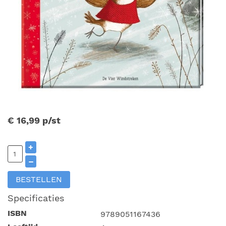
€ 16,99
p/st
+
–
BESTELLEN
Specificaties
ISBN
9789051167436