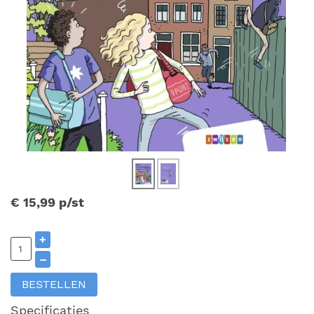
€ 15,99
p/st
+
–
BESTELLEN
Specificaties