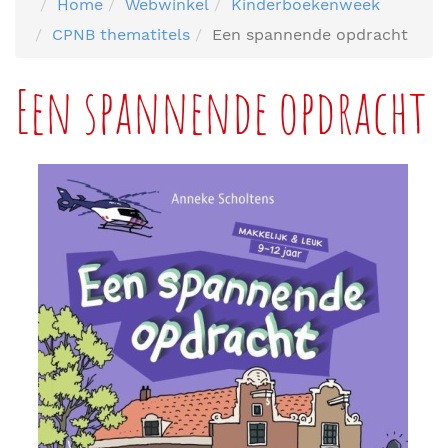
Home
Webwinkel
Kinderboekenweek
CPNB thematitels
Een spannende opdracht
Een spannende opdracht