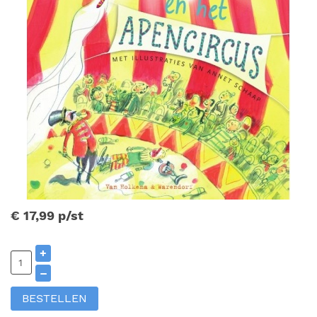
€ 17,99
p/st
+
–
BESTELLEN