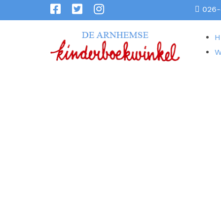
026-
H
W