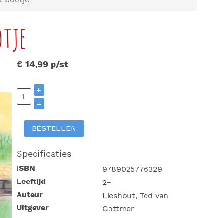
otje
€ 14,99
p/st
+
–
BESTELLEN
Specificaties
ISBN
9789025776329
Leeftijd
2+
Auteur
Lieshout, Ted van
Uitgever
Gottmer