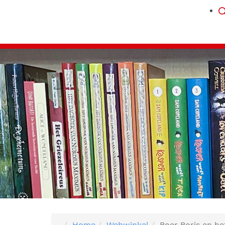
Home
Webwinkel
Boer Boris en he