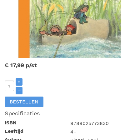
€ 17,99
p/st
+
–
BESTELLEN
Specificaties
ISBN
9789025773830
Leeftijd
4+
Auteur