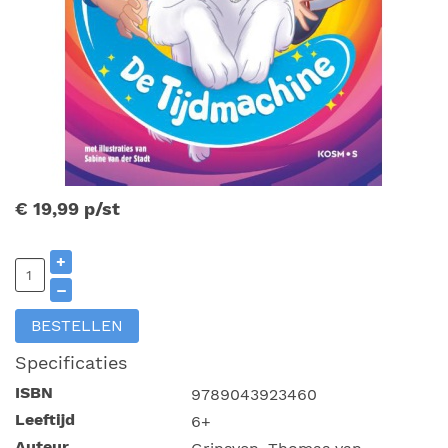
€ 19,99
p/st
+
–
BESTELLEN
Specificaties
ISBN
9789043923460
Leeftijd
6+
Auteur