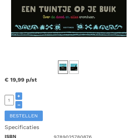
€ 19,99
p/st
+
–
BESTELLEN
Specificaties
ISBN
9789025780876