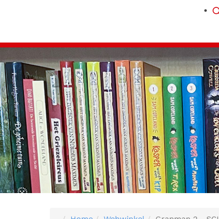
Home
Webwinkel
Grapman 2 - SCI-