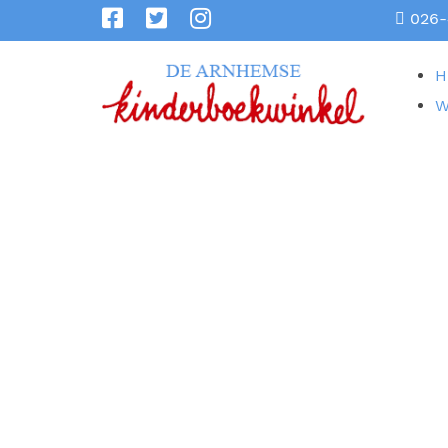
026-
H
W