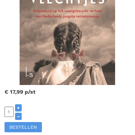
€ 17,99
p/st
+
–
BESTELLEN