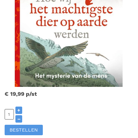
€ 19,99
p/st
+
–
BESTELLEN