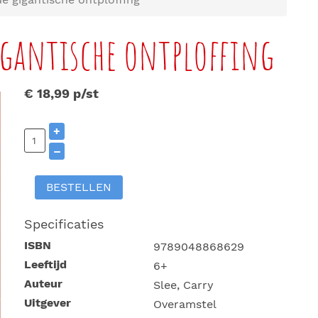
gigantische ontploffing
€ 18,99
p/st
+
–
BESTELLEN
Specificaties
ISBN
9789048868629
Leeftijd
6+
Auteur
Slee, Carry
Uitgever
Overamstel