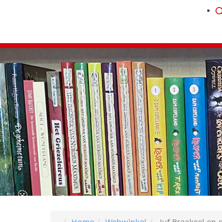
Home
Webwinkel
Juf Braaksel en 