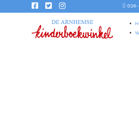
026-
H
W