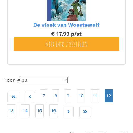
De vloek van Woestewolf
€ 17,99
p/st
MEER INFO / BESTELLEN
Toon #
7
8
9
10
11
12
13
14
15
16