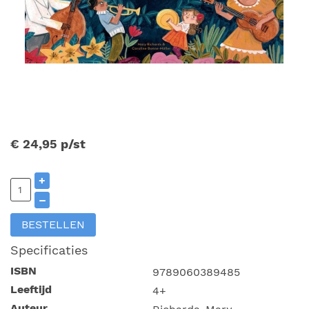
€ 24,95
p/st
+
–
BESTELLEN
Specificaties
ISBN
9789060389485
Leeftijd
4+
Auteur