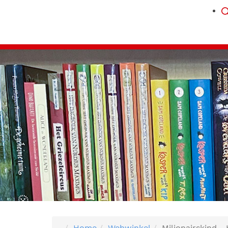
Home
Webwinkel
Miljonairskind -