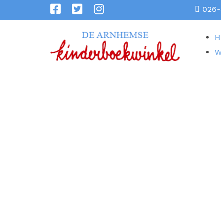
026-
H
W