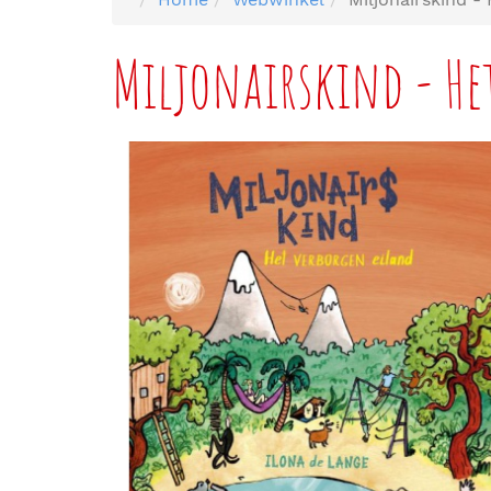
Miljonairskind - He