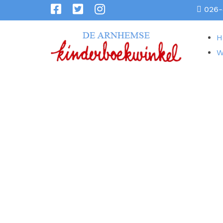
026-
H
W