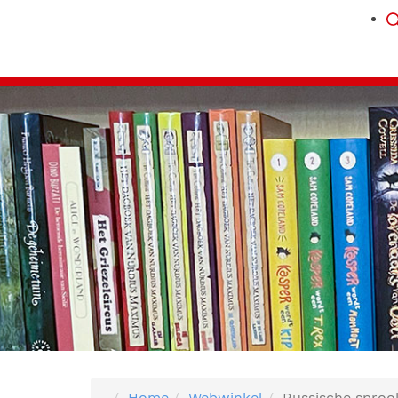
Home
Webwinkel
Russische sproo