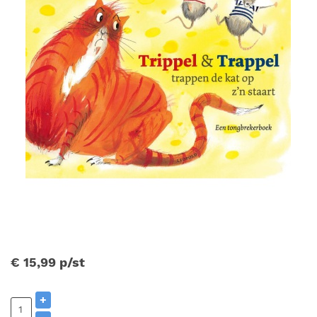
€ 15,99
p/st
+