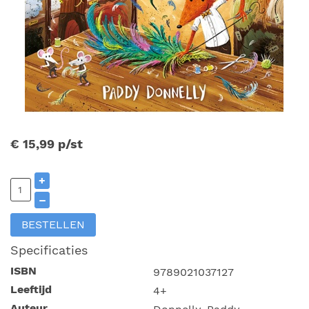
€ 15,99
p/st
+
–
BESTELLEN
Specificaties
ISBN
9789021037127
Leeftijd
4+
Auteur