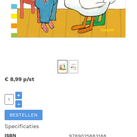
€ 8,99
p/st
+
–
BESTELLEN
Specificaties
ISBN
9789025883188