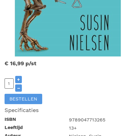
€ 16,99
p/st
+
–
BESTELLEN
Specificaties
ISBN
9789047713265
Leeftijd
13+
Auteur