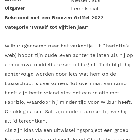
Nielsen, Susin
Uitgever
Lemniscaat
Bekroond met een Bronzen Griffel 2022
Categorie 'Twaalf tot vijftien jaar'
Wilbur (genoemd naar het varkentje uit Charlotte’s
web) hoopt zijn oude leven achter te laten als hij op
een nieuwe middelbare school begint. Toch blijft hij
achtervolgd worden door iets wat hem op de
basisschool is overkomen. Tot overmaat van ramp
heeft zijn beste vriend Alex net een relatie met
Fabrizio, waardoor hij minder tijd voor Wilbur heeft.
Gelukkig is daar Sal, zijn oude buurman bij wie hij
altijd terechtkan.
Als zijn klas via een uitwisselingsproject een groep
Franse leerlingen ontvangt, komt Charlie bij hem in