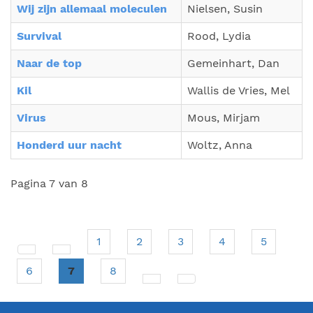
Wij zijn allemaal moleculen
Nielsen, Susin
Survival
Rood, Lydia
Naar de top
Gemeinhart, Dan
Kil
Wallis de Vries, Mel
Virus
Mous, Mirjam
Honderd uur nacht
Woltz, Anna
Pagina 7 van 8
1
2
3
4
5
6
7
8