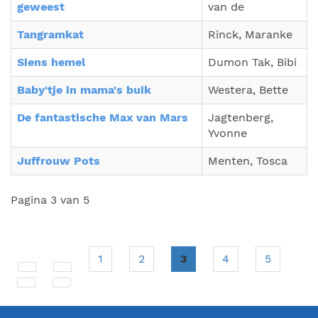
geweest
van de
Tangramkat
Rinck, Maranke
Siens hemel
Dumon Tak, Bibi
Baby'tje in mama's buik
Westera, Bette
De fantastische Max van Mars
Jagtenberg,
Yvonne
Juffrouw Pots
Menten, Tosca
Pagina 3 van 5
1
2
3
4
5